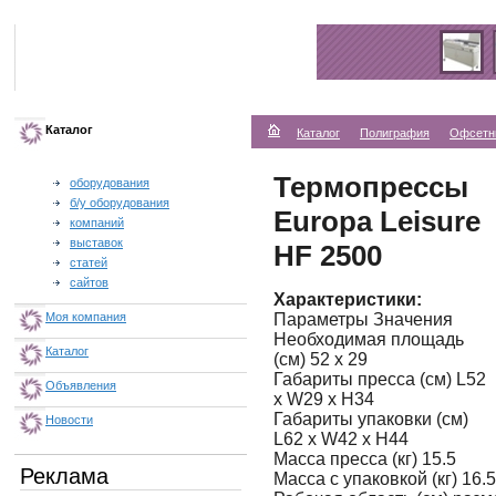
Каталог
Каталог
Полиграфия
Офсетн
Термопрессы
оборудования
б/у оборудования
Europa Leisure
компаний
выставок
HF 2500
статей
сайтов
Характеристики:
Параметры Значения
Моя компания
Необходимая площадь
Каталог
(см) 52 x 29
Габариты пресса (см) L52
Объявления
x W29 x H34
Габариты упаковки (см)
Новости
L62 x W42 x H44
Масса пресса (кг) 15.5
Реклама
Масса с упаковкой (кг) 16.5